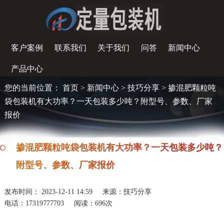
客户案例
联系我们
关于我们
问答
新闻中心
产品中心
您的当前位置：
首页
>
新闻中心
>
技巧分享
> 掺混肥颗粒吨
袋包装机有大功率？一天包装多少吨？附型号、参数、厂家
报价
掺混肥颗粒吨袋包装机有大功率？一天包装多少吨？
附型号、参数、厂家报价
发布时间： 2023-12-11 14:59
来源：技巧分享
电话：17319777703
阅读：
696次