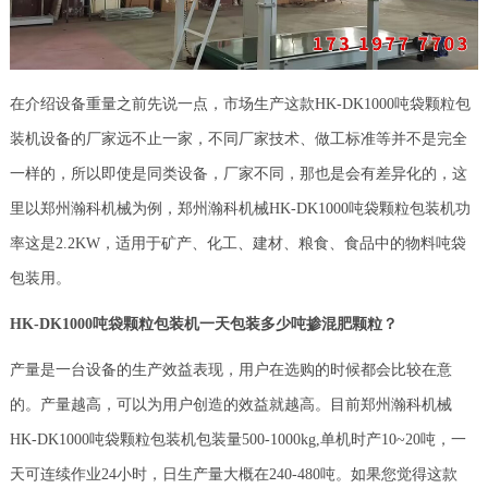
在介绍设备重量之前先说一点，市场生产这款HK-DK1000吨袋颗粒包
装机设备的厂家远不止一家，不同厂家技术、做工标准等并不是完全
一样的，所以即使是同类设备，厂家不同，那也是会有差异化的，这
里以郑州瀚科机械为例，郑州瀚科机械HK-DK1000吨袋颗粒包装机功
率这是2.2KW，适用于矿产、化工、建材、粮食、食品中的物料吨袋
包装用。
HK-DK1000吨袋颗粒包装机一天包装多少吨掺混肥颗粒？
产量是一台设备的生产效益表现，用户在选购的时候都会比较在意
的。产量越高，可以为用户创造的效益就越高。目前郑州瀚科机械
HK-DK1000吨袋颗粒包装机包装量500-1000kg,单机时产10~20吨，一
天可连续作业24小时，日生产量大概在240-480吨。如果您觉得这款