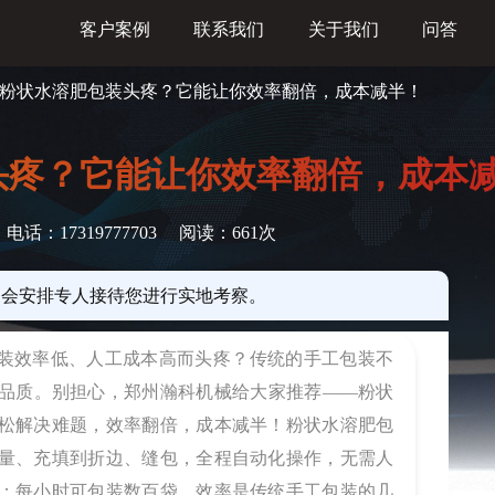
客户案例
联系我们
关于我们
问答
为粉状水溶肥包装头疼？它能让你效率翻倍，成本减半！
头疼？它能让你效率翻倍，成本
电话：17319777703
阅读：
661次
们会安排专人接待您进行实地考察。
装效率低、人工成本高而头疼？传统的手工包装不
品质。别担心，郑州瀚科机械给大家推荐——粉状
松解决难题，效率翻倍，成本减半！粉状水溶肥包
量、充填到折边、缝包，全程自动化操作，无需人
：每小时可包装数百袋，效率是传统手工包装的几