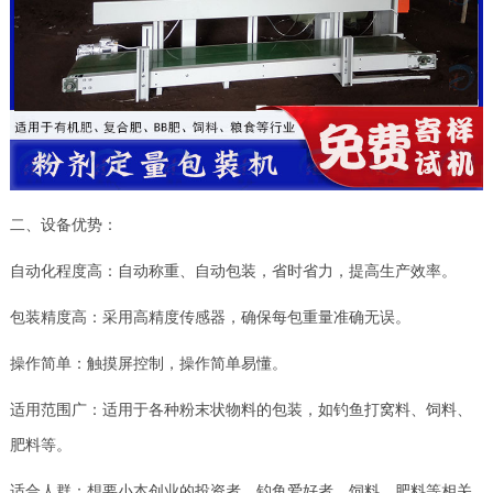
二、设备优势：
自动化程度高：自动称重、自动包装，省时省力，提高生产效率。
包装精度高：采用高精度传感器，确保每包重量准确无误。
操作简单：触摸屏控制，操作简单易懂。
适用范围广：适用于各种粉末状物料的包装，如钓鱼打窝料、饲料、
肥料等。
适合人群：想要小本创业的投资者、钓鱼爱好者、饲料、肥料等相关