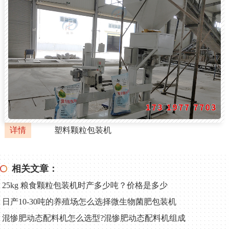
详情
塑料颗粒包装机
相关文章：
25kg 粮食颗粒包装机时产多少吨？价格是多少
日产10‑30吨的养殖场怎么选择微生物菌肥包装机
混惨肥动态配料机怎么选型?混惨肥动态配料机组成