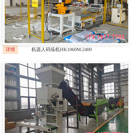
详情
机器人码垛机HK1060M-2400