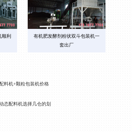
机顺利
有机肥发酵剂粉状双斗包装机一
套出厂
配料机+颗粒包装机价格
动态配料机选择几仓的划
滕甘肃周先生
掺混肥需要什么定量包装设备？
2021-6-5 17:17:20